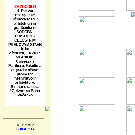
ŽE ZGODILO
4. Posvet
Energetske
učinkovitosti v
arhitekturi in
gradbeništvu
SODOBNI
PRISTOPI K
CELOSTNIM
PRENOVAM STAVB
ki bo
v četrtek, 1.6.2017,
ob 9.00 uri,
Univerza v
Mariboru, Fakulteta
za gradbeništvo,
prometno
inženirstvo in
arhitekturo,
Smetanova ulica
17, dvorana Borut
Pečenko
KJE SMO:
LOKACIJA