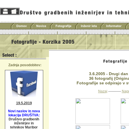
Zadnja posodobitev:
3.6.2005 - Drugi dan 
36 fotografij
(Origina
Fotografije se odpirajo v s
Nazaj
-----------
Napr
19.5.2019
Novi naslov in nova
lokacija DRUŠTVA:
Društvo gradbenih
inženirjev in
tehnikov Maribor