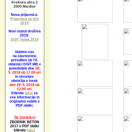
Krekova ulica 2
2000 Maribor
Nova prijavnica:
Prijavnica za leto
2019
Novi statut društva
2019:
DGIT statut 2019
Vabimo vas
na slavnostno
prireditev ob 70.
obletnici DGIT MB v
ponedeljek dne
28.
5. 2018 ob 17.00 uri
in otvoritev
obeležja v torek
dne 29. 5. 2018 ob
12.00 uri
.
Kliknite
tukaj
za
vse informacije in
originalno vabilo v
PDF obliki.
ŽE ZGODILO
ZBORNIK BETON
2017 v PDF obliki
kliknite
tukaj