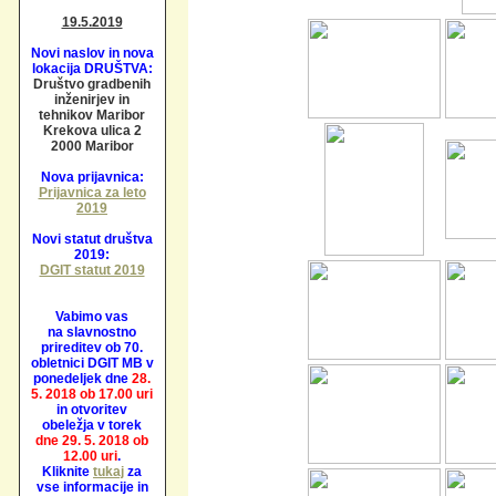
19.5.2019
Novi naslov in nova
lokacija DRUŠTVA:
Društvo gradbenih
inženirjev in
tehnikov Maribor
Krekova ulica 2
2000 Maribor
Nova prijavnica:
Prijavnica za leto
2019
Novi statut društva
2019:
DGIT statut 2019
Vabimo vas
na slavnostno
prireditev ob 70.
obletnici DGIT MB v
ponedeljek dne
28.
5. 2018 ob 17.00 uri
in otvoritev
obeležja v torek
dne 29. 5. 2018 ob
12.00 uri
.
Kliknite
tukaj
za
vse informacije in