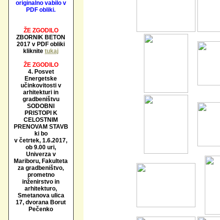
originalno vabilo v
PDF obliki.
ŽE ZGODILO
ZBORNIK BETON
2017 v PDF obliki
kliknite
tukaj
ŽE ZGODILO
4. Posvet
Energetske
učinkovitosti v
arhitekturi in
gradbeništvu
SODOBNI
PRISTOPI K
CELOSTNIM
PRENOVAM STAVB
ki bo
v četrtek, 1.6.2017,
ob 9.00 uri,
Univerza v
Mariboru, Fakulteta
za gradbeništvo,
prometno
inženirstvo in
arhitekturo,
Smetanova ulica
17, dvorana Borut
Pečenko